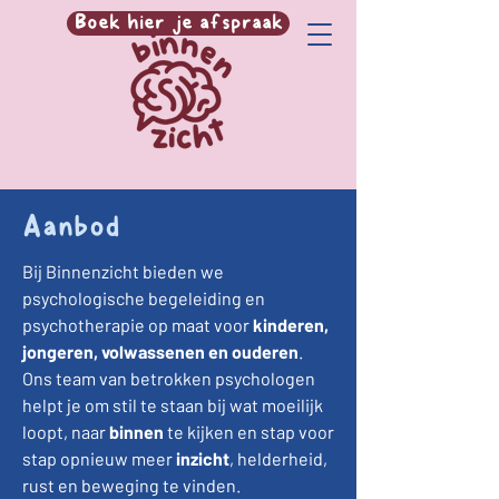
Boek hier je afspraak
Aanbod
Bij Binnenzicht bieden we
psychologische begeleiding en
psychotherapie op maat voor
kinderen,
jongeren, volwassenen en ouderen
.
Ons team van betrokken psychologen
helpt je om stil te staan bij wat moeilijk
loopt, naar
binnen
te kijken en stap voor
stap opnieuw meer
inzicht
, helderheid,
rust en beweging te vinden.